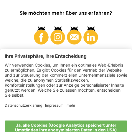
Sie möchten mehr über uns erfahren?
Konsumenten
Produzenten
©
2026
VI.P Gen. landw. Gesellschaft
MwSt-Nr. • IT00725570212
Elektronische Rechnung - Empfängercode • A4RZ960
Impressum
•
Cookie-Einstellungen
•
Datenschutz
•
Barrierefreiheitserklärung
•
Sitemap