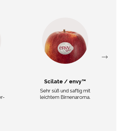
Scilate / envy™
Sehr süß und saftig mit
Saf
r-
leichtem Birnenaroma.
mit