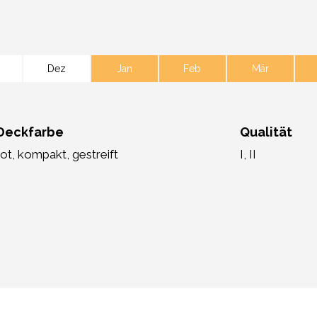
Dez
Jan
Feb
Mär
Deckfarbe
Qualität
rot, kompakt, gestreift
I, II