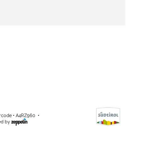
ercode • A4RZ960
•
ed by