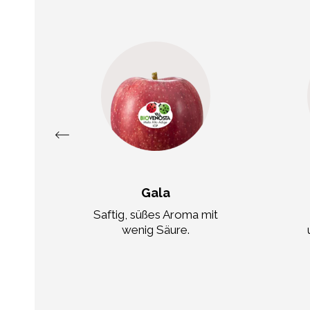
Gala
isch
Saftig, süßes Aroma mit
ure.
wenig Säure.