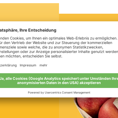
ackt
?
l ganz nach Ihrem
hutz groß und der
nze auch noch zum