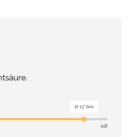
htsäure.
∅ 13° brix
süß