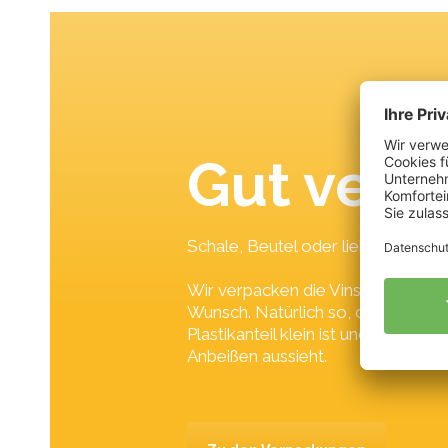
Gut verp
Schale, Beutel oder lieber Karton
Wir verpacken die Vinschger Äpfe
Wunsch. Natürlich so, dass der Sc
Plastikanteil klein ist und das Ga
Anbeißen aussieht.