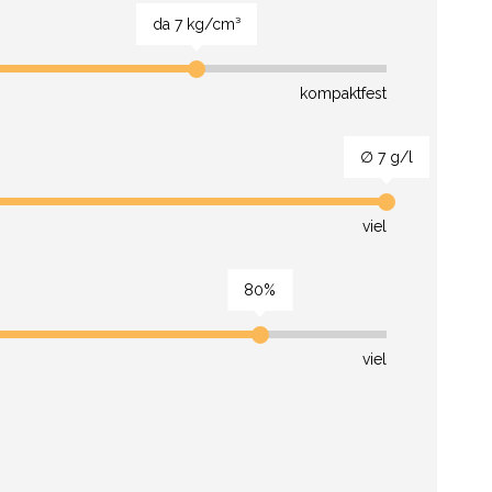
da 7 kg/cm³
kompaktfest
∅ 7 g/l
viel
80%
viel