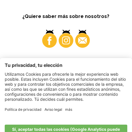
¿Quiere saber más sobre nosotros?
Business
©
2026
VI.P coop. soc. agricola
N. IVA. • IT00725570212
Impressum
•
Configuración de cookies
•
Privacy
•
Accessibility
Statement
•
Sitemap