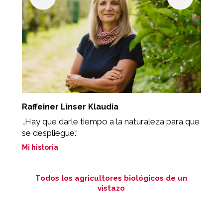
Raffeiner Linser Klaudia
K
„Hay que darle tiempo a la naturaleza para que
"
se despliegue.“
de
Mi historia
Mi
Todos los agricultores biológicos de un
vistazo