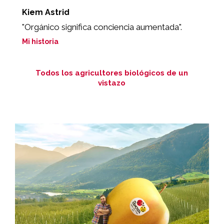
Kiem Astrid
P
"Orgánico significa conciencia aumentada".
"
Mi historia
Mi
Todos los agricultores biológicos de un
vistazo