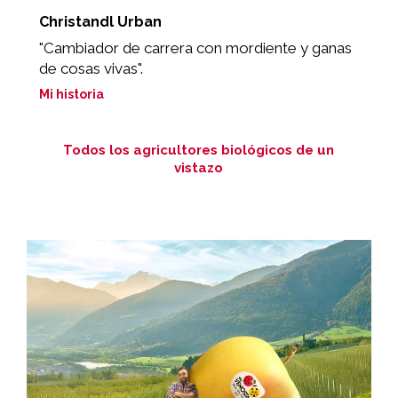
Christandl Urban
S
"Cambiador de carrera con mordiente y ganas
"
de cosas vivas".
Mi
Mi historia
Todos los agricultores biológicos de un
vistazo