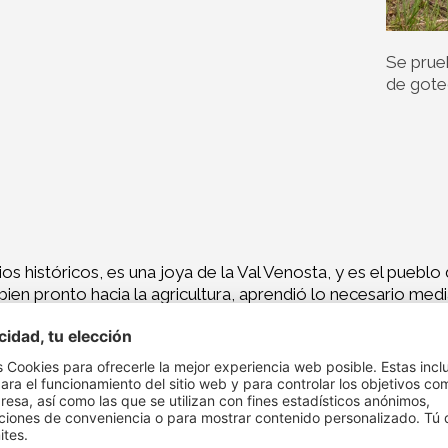
Se prue
de got
ios históricos, es una joya de la Val Venosta, y es el puebl
 bien pronto hacia la agricultura, aprendió lo necesario m
, cultiva fruta biológica y recolecta castañas naturales e
ullo de realizar casi todo solo. En sus campos crecen dife
ncional a la biológica, la motivación principal vino de la po
recieran.
l, porque significa salud, bienestar y, sobretodo, mayor sa