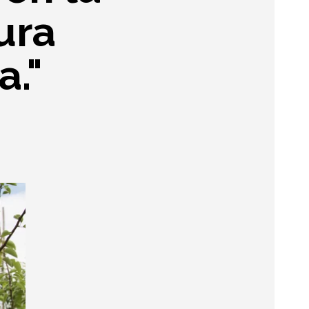
ura
a."