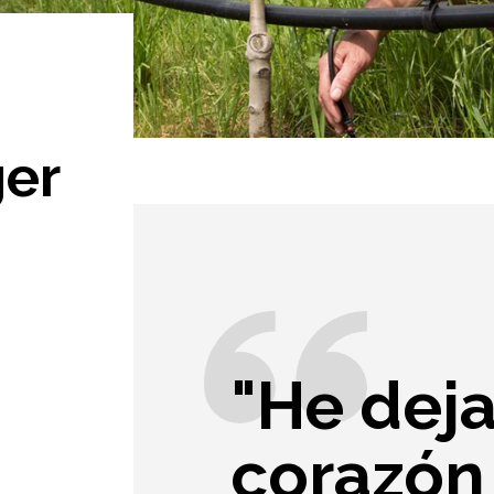
er
"He dej
corazón 