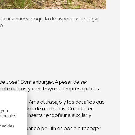
ba una nueva boquilla de aspersión en lugar
eo
o de Josef Sonnenburger. A pesar de ser
ediante cursos y construyó su empresa poco a
n su bosque. Ama el trabajo y los desafíos que
rentes variedades de manzanas. Cuando, en
sibilidad de insertar endofauna auxiliar y
tisfacción cuando por fin es posible recoger