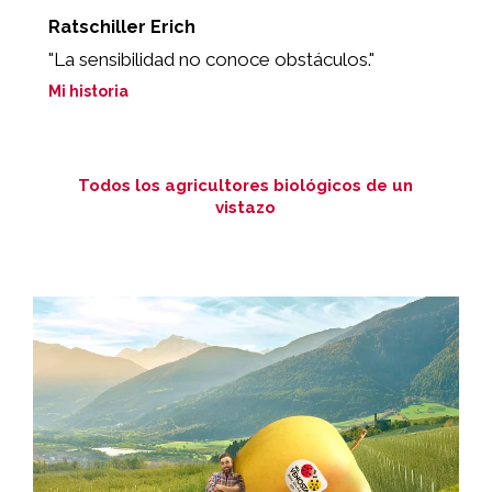
Ratschiller Erich
S
"La sensibilidad no conoce obstáculos."
„
m
Mi historia
Mi
Todos los agricultores biológicos de un
vistazo