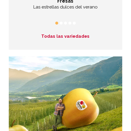
Fresas
ría
Las estrellas dulces del verano
El suav
Todas las variedades