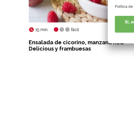
15 min.
fácil
Ensalada de cicorino, manzana Red
Delicious y frambuesas