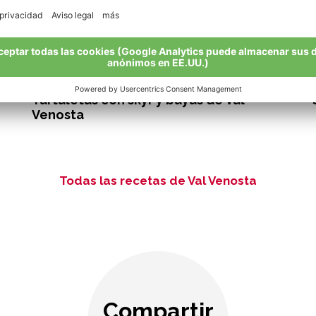
42 min.
fácil
Tartaletas con skyr y bayas de Val
Venosta
Todas las recetas de Val Venosta
Compartir