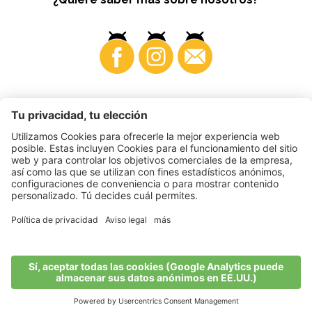
Business
©
2026
VI.P coop. soc. agricola
N. IVA. • IT00725570212
Impressum
•
Configuración de cookies
•
Privacy
•
Accessibility
Statement
•
Sitemap
produced by