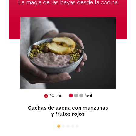
La magia de las bayas desde la cocina
30 min.
fácil
Gachas de avena con manzanas
T
y frutos rojos