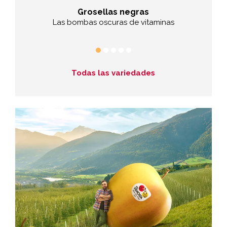
Grosellas negras
macén de
Las bombas oscuras de vitaminas
Las e
Todas las variedades