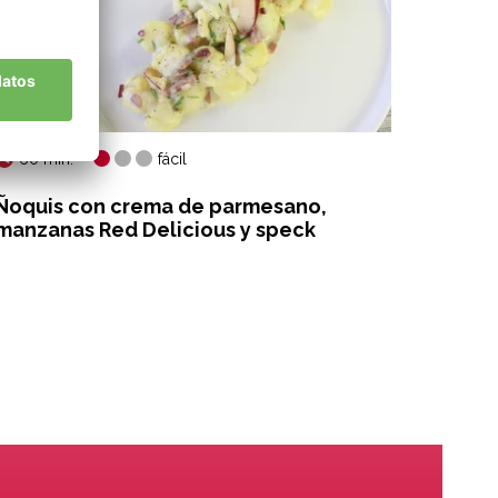
60 min.
45 mi
fácil
Ñoquis con crema de parmesano,
Ensala
manzanas Red Delicious y speck
Golde