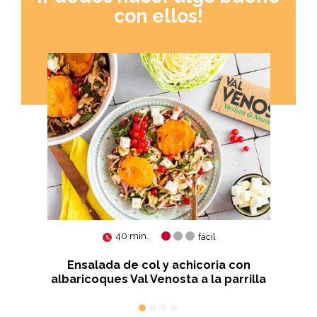
con ellos!
40 min.
fácil
ious
Ensalada de col y achicoria con
albaricoques Val Venosta a la parrilla