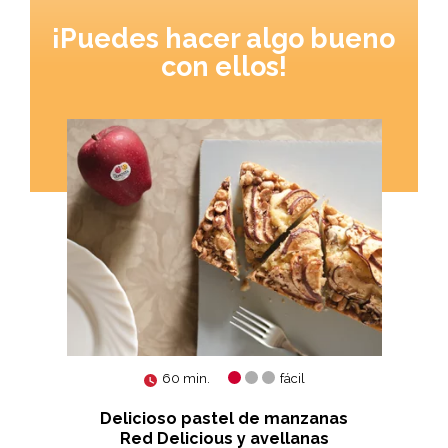
¡Puedes hacer algo bueno
con ellos!
60 min.
fácil
Delicioso pastel de manzanas
s y
Red Delicious y avellanas