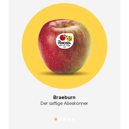
l
Braeburn
 Berg
Der saftige Alleskönner
De