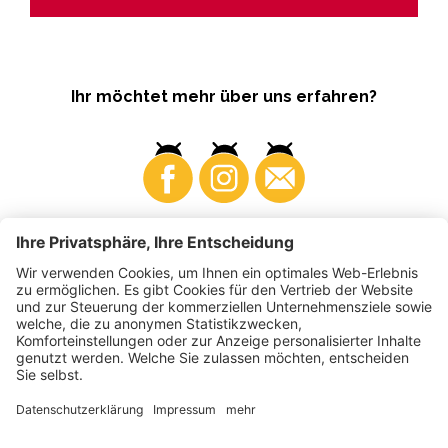
Ihr möchtet mehr über uns erfahren?
Business
Produzenten
©
2026
VI.P Gen. landw. Gesellschaft
MwSt-Nr. • IT00725570212
Elektronische Rechnung - Empfängercode • A4RZ960