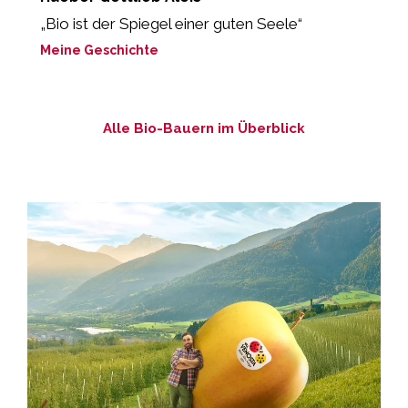
„Bio ist der Spiegel einer guten Seele“
“
z
Meine Geschichte
M
Alle Bio-Bauern im Überblick