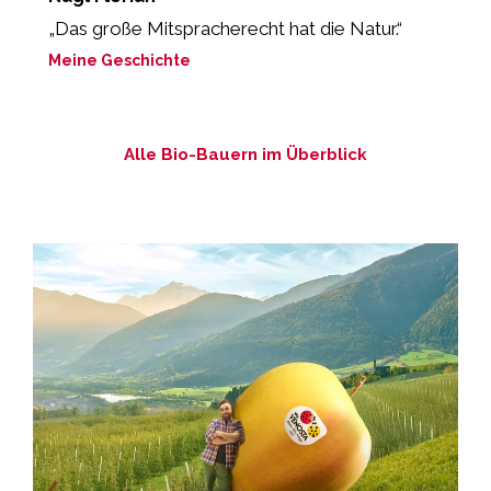
„Das große Mitspracherecht hat die Natur.“
„
g
Meine Geschichte
M
Alle Bio-Bauern im Überblick