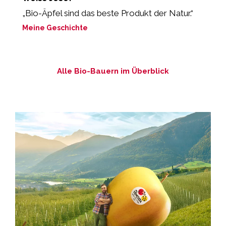
„Bio-Äpfel sind das beste Produkt der Natur.“
“
s
Meine Geschichte
M
Alle Bio-Bauern im Überblick