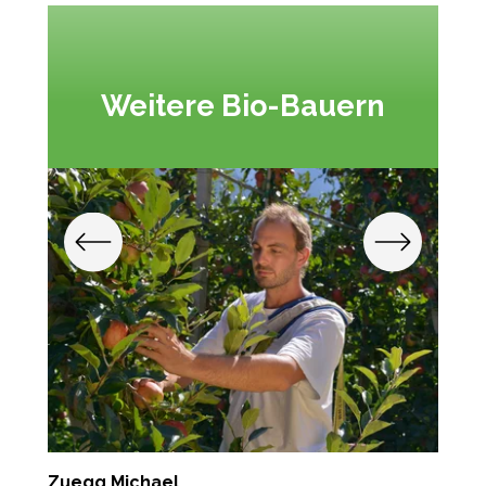
Weitere Bio-Bauern
Zuegg Michael
M