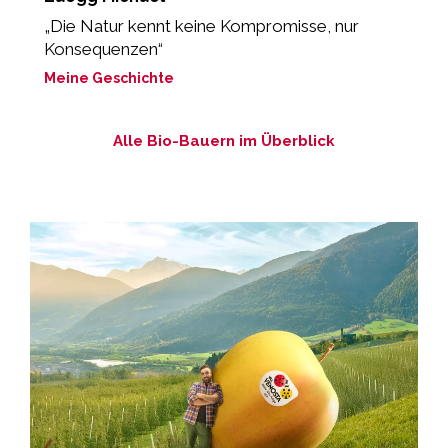
„Die Natur kennt keine Kompromisse, nur
„
Konsequenzen“
b
Meine Geschichte
M
Alle Bio-Bauern im Überblick