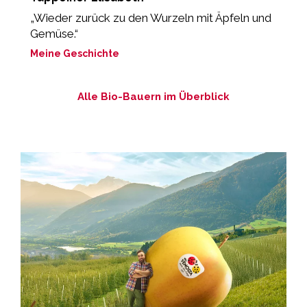
„Wieder zurück zu den Wurzeln mit Äpfeln und
„
Gemüse.“
g
Meine Geschichte
M
Alle Bio-Bauern im Überblick