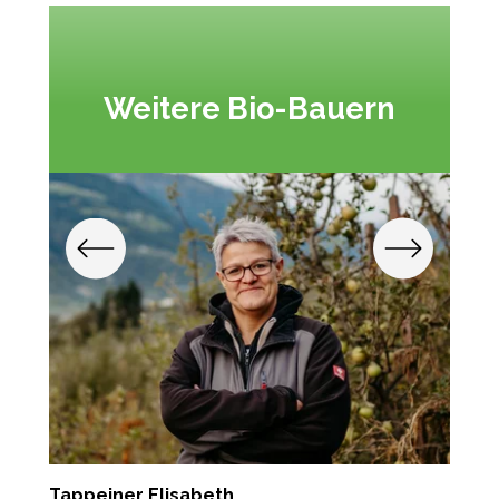
Weitere Bio-Bauern
Tappeiner Elisabeth
L