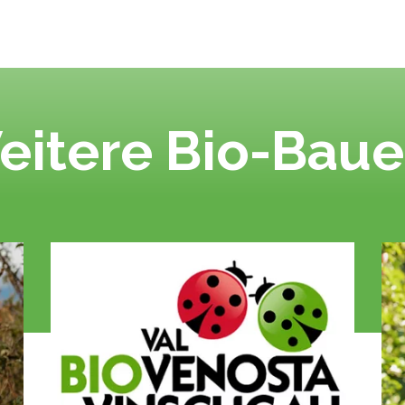
eitere Bio-Baue