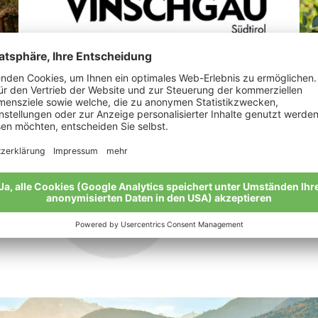
Perkmann Michael
Le
ln
„Vo
Meine Geschichte
gan
Mei
Alle Bio-Bauern im Überblick