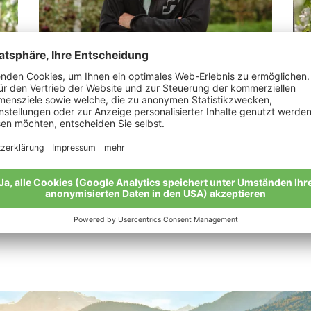
Jennewein Samuel Franz
Pr
„Das Gefühl der Zufriedenheit.“
“Un
sch
Meine Geschichte
Mei
Alle Bio-Bauern im Überblick