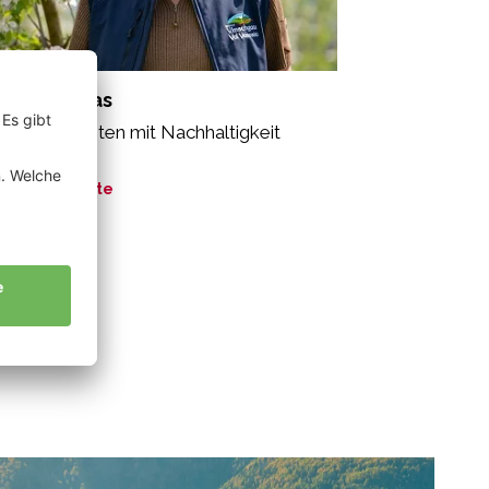
antl Thomas
seren Planeten mit Nachhaltigkeit
ützen.”
ne Geschichte