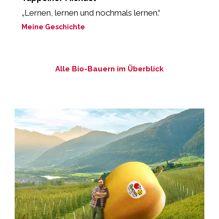
„Lernen, lernen und nochmals lernen.“
“
Meine Geschichte
M
Alle Bio-Bauern im Überblick