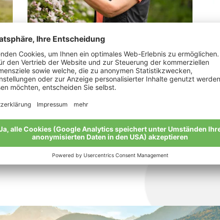
Alber Rita
Pe
„Mit Leidenschaft bei der Arbeit“
Mei
Meine Geschichte
Alle Bio-Bauern im Überblick