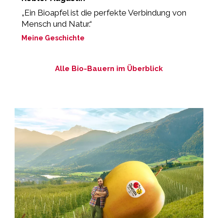
„Ein Bioapfel ist die perfekte Verbindung von
„
Mensch und Natur.“
M
Meine Geschichte
Alle Bio-Bauern im Überblick