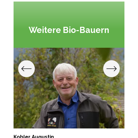
Weitere Bio-Bauern
Kobler Augustin
T