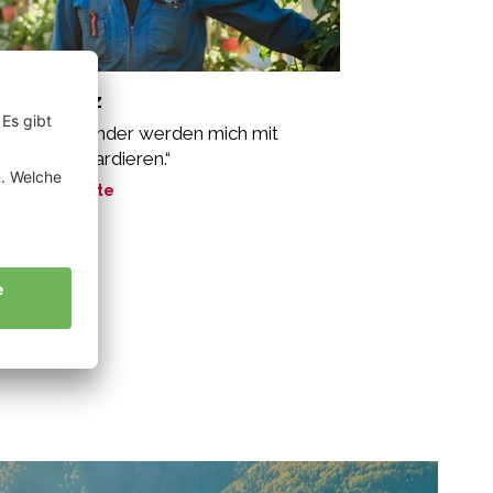
tz Vinzenz
ine Enkelkinder werden mich mit
gier bombardieren.“
ne Geschichte