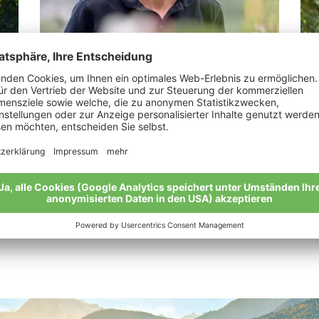
Pinzger Martin
Me
r
“Die Äpfel. Ein Naturtalent.”
„Me
Neu
Meine Geschichte
Mei
Alle Bio-Bauern im Überblick