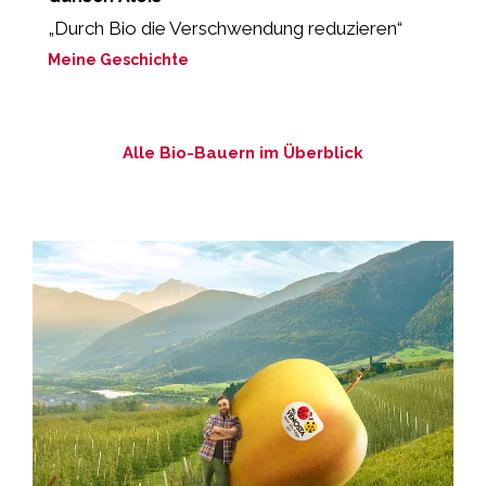
„Durch Bio die Verschwendung reduzieren“
„
Meine Geschichte
M
Alle Bio-Bauern im Überblick