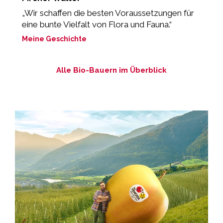
„Wir schaffen die besten Voraussetzungen für
“
eine bunte Vielfalt von Flora und Fauna.“
M
Meine Geschichte
Alle Bio-Bauern im Überblick