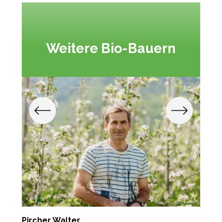
Weitere Bio-Bauern
Pircher Walter
T