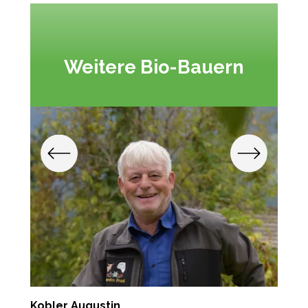
Weitere Bio-Bauern
Kobler Augustin
T