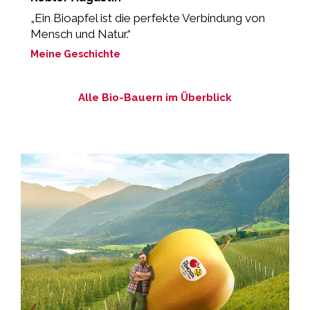
„Ein Bioapfel ist die perfekte Verbindung von
„
Mensch und Natur.“
M
Meine Geschichte
Alle Bio-Bauern im Überblick