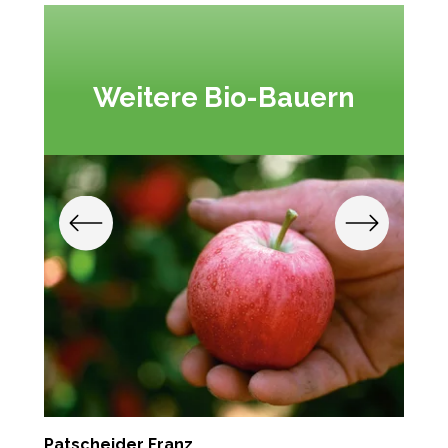
Weitere Bio-Bauern
Patscheider Franz
F