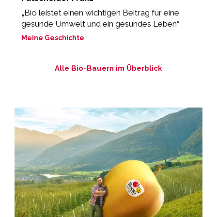
„Bio leistet einen wichtigen Beitrag für eine
„
gesunde Umwelt und ein gesundes Leben“
M
Meine Geschichte
Alle Bio-Bauern im Überblick