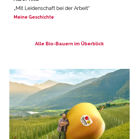
„Mit Leidenschaft bei der Arbeit“
„
z
Meine Geschichte
M
Alle Bio-Bauern im Überblick