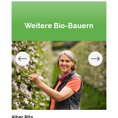
Weitere Bio-Bauern
Alber Rita
T