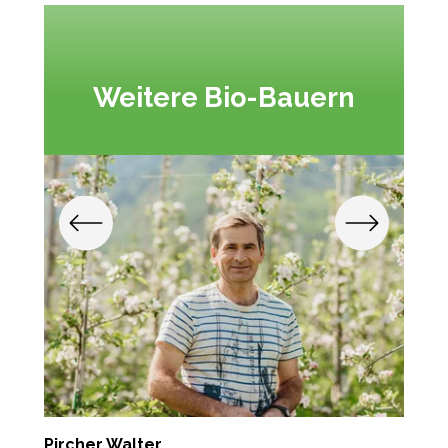
Weitere Bio-Bauern
Pircher Walter
T