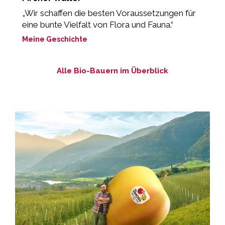
„Wir schaffen die besten Voraussetzungen für
“
eine bunte Vielfalt von Flora und Fauna.“
M
Meine Geschichte
Alle Bio-Bauern im Überblick