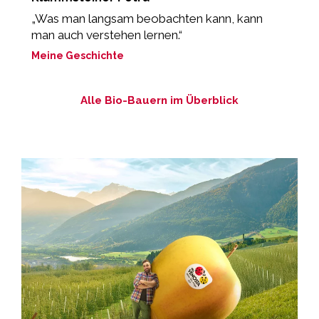
„Was man langsam beobachten kann, kann
„
man auch verstehen lernen.“
l
Meine Geschichte
M
Alle Bio-Bauern im Überblick