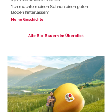
d
"Ich möchte meinen Söhnen einen guten
Boden hinterlassen"
„
Meine Geschichte
M
Alle Bio-Bauern im Überblick