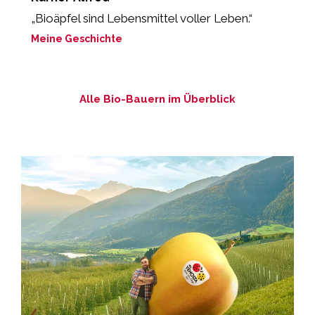
„Bioäpfel sind Lebensmittel voller Leben.“
„
Meine Geschichte
M
Alle Bio-Bauern im Überblick