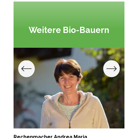
Weitere Bio-Bauern
Rechenmacher Andrea Maria
P