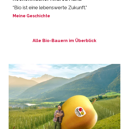
“Bio ist eine lebenswerte Zukunft.”
“
b
Meine Geschichte
M
Alle Bio-Bauern im Überblick