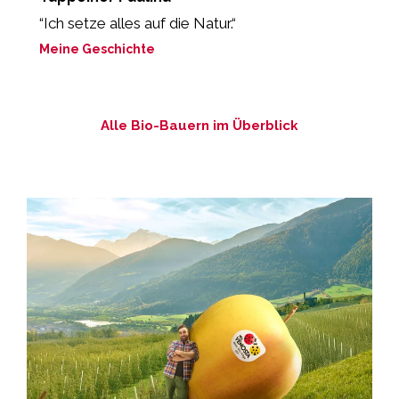
r
“Ich setze alles auf die Natur.“
„
Meine Geschichte
M
Alle Bio-Bauern im Überblick