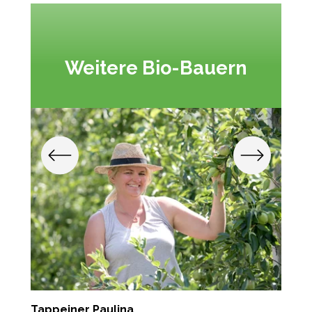
Weitere Bio-Bauern
Tappeiner Paulina
P