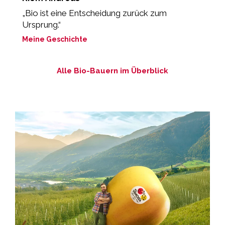
„Bio ist eine Entscheidung zurück zum
„
Ursprung.“
M
Meine Geschichte
Alle Bio-Bauern im Überblick