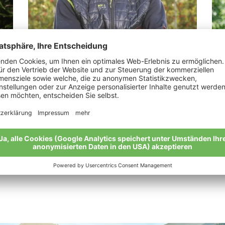
Spechtenhauser Stefan
Pe
r
"Ich möchte meinen Söhnen einen guten
„Al
Boden hinterlassen"
dür
“
Meine Geschichte
Mei
Alle Bio-Bauern im Überblick