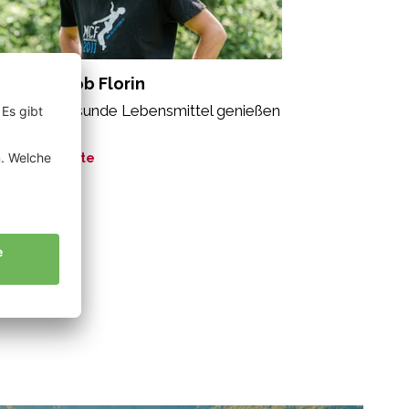
dross Jakob Florin
le sollen gesunde Lebensmittel genießen
fen“
ne Geschichte