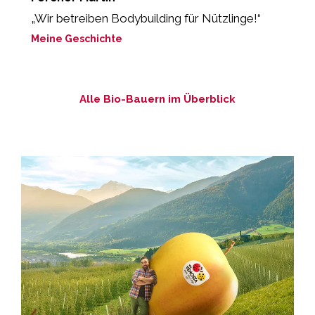
„Wir betreiben Bodybuilding für Nützlinge!“
„
lo
Meine Geschichte
M
Alle Bio-Bauern im Überblick