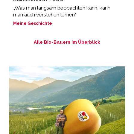
„Was man langsam beobachten kann, kann
„
man auch verstehen lernen.“
M
Meine Geschichte
Alle Bio-Bauern im Überblick