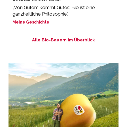
„Von Gutem kommt Gutes: Bio ist eine
„
ganzheitliche Philosophie.“
M
Meine Geschichte
Alle Bio-Bauern im Überblick