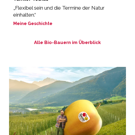
g
„Flexibel sein und die Termine der Natur
“
einhalten.“
M
Meine Geschichte
Alle Bio-Bauern im Überblick