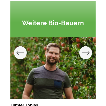
Weitere Bio-Bauern
Tumler Tobias
R