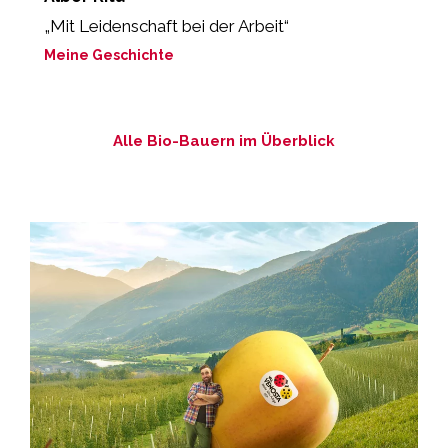
„Mit Leidenschaft bei der Arbeit“
M
Meine Geschichte
Alle Bio-Bauern im Überblick