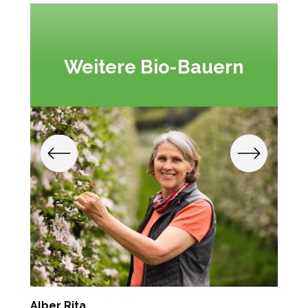
Weitere Bio-Bauern
Alber Rita
P