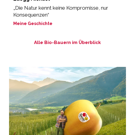
„Die Natur kennt keine Kompromisse, nur
„
Konsequenzen“
b
Meine Geschichte
M
Alle Bio-Bauern im Überblick