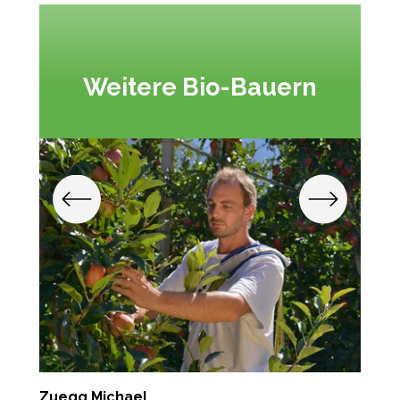
Weitere Bio-Bauern
Zuegg Michael
M