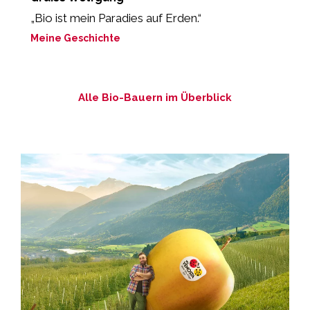
„Bio ist mein Paradies auf Erden.“
„
l
Meine Geschichte
M
Alle Bio-Bauern im Überblick