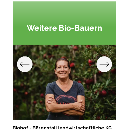
Weitere Bio-Bauern
Biohof - Bärenstall landwirtschaftliche KG
S