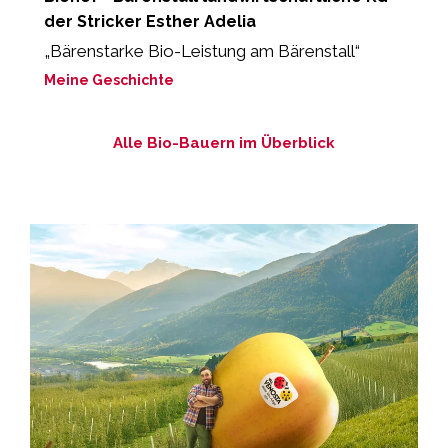
der Stricker Esther Adelia
"
B
„Bärenstarke Bio-Leistung am Bärenstall“
M
Meine Geschichte
Alle Bio-Bauern im Überblick