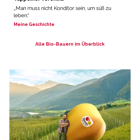
„Man muss nicht Konditor sein, um süß zu
„
leben.“
M
Meine Geschichte
Alle Bio-Bauern im Überblick