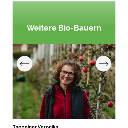
Weitere Bio-Bauern
Tappeiner Veronika
G