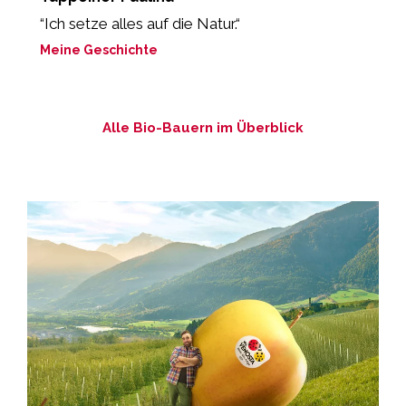
“Ich setze alles auf die Natur.“
„
e
Meine Geschichte
M
Alle Bio-Bauern im Überblick