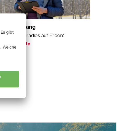
aiss Wolfgang
o ist mein Paradies auf Erden.“
ne Geschichte