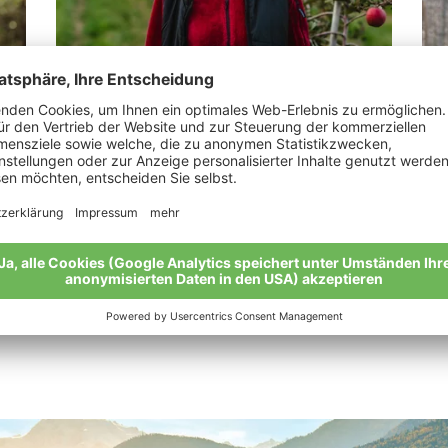
Tappeiner Veronika
Gr
nn
„Man muss nicht Konditor sein, um süß zu
„Bi
leben.“
Mei
Meine Geschichte
Alle Bio-Bauern im Überblick